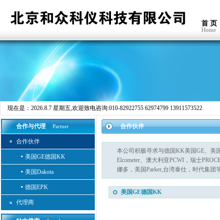
首 页
Home
现在是：
2026.8.7 星期五
,欢迎致电咨询:010-82922755 62974799 13911573522
合作与代理
合作伙伴
Partner
合作伙伴
本公司积极寻求与德国KK美国GE、美国Dak
美国GE德国KK
Elcometer、澳大利亚PCWI，瑞士PRO
娜多，美国Parker,台湾泰仕，时
美国Dakota
德国EPK
美国GE德国KK
代理商